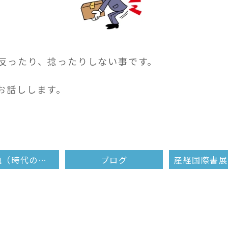
反ったり、捻ったりしない事です。
お話しします。
閑話休題（時代の変遷）
ブログ