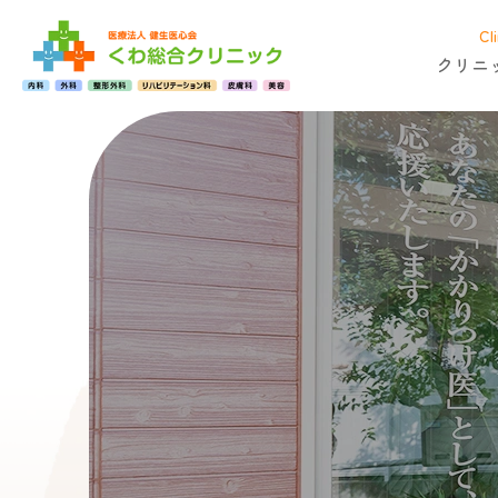
Cli
身
クリニ
体
の
ト
リ
セ
ツ
（腰
痛
①）