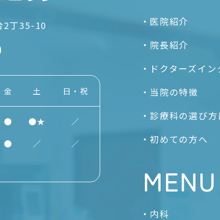
医院紹介
丁35-10
院長紹介
0
ドクターズイン
金
土
日・祝
当院の特徴
診療科の選び方
●
●★
／
初めての方へ
●
／
／
MENU
内科