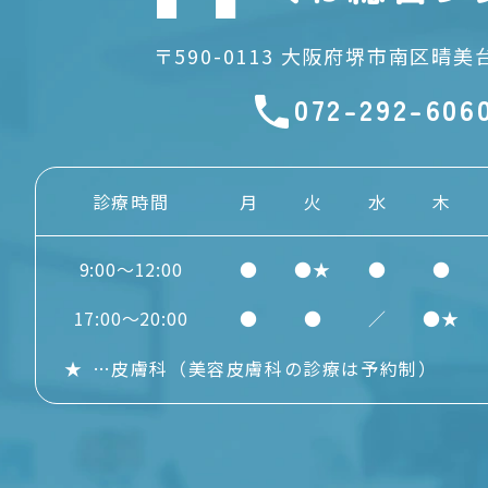
〒590-0113
大阪府堺市南区晴美台2
072-292-606
診療時間
月
火
水
木
9:00～12:00
●
●★
●
●
17:00～20:00
●
●
／
●★
★
…
皮膚科
（美容皮膚科の診療は予約制）