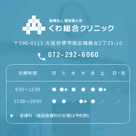
〒590-0113
大阪府堺市南区晴美台2丁35-10
072-292-6060
診療時間
月
火
水
木
金
土
日・祝
9:00～12:00
●
●★
●
●
●
●★
／
17:00～20:00
●
●
／
●★
●
／
／
★
…
皮膚科
（美容皮膚科の診療は予約制）