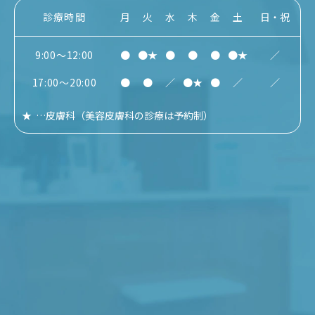
診療時間
月
火
水
木
金
土
日・祝
9:00～12:00
●
●★
●
●
●
●★
／
17:00～20:00
●
●
／
●★
●
／
／
★
…
皮膚科
（美容皮膚科の診療は予約制）