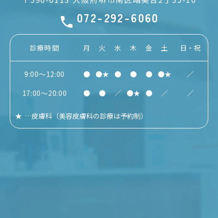
072-292-6060
診療時間
月
火
水
木
金
土
日・祝
9:00～12:00
●
●★
●
●
●
●★
／
17:00～20:00
●
●
／
●★
●
／
／
★
…
皮膚科
（美容皮膚科の診療は予約制）