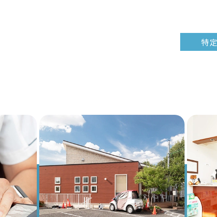
特
evious