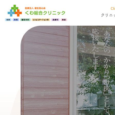
Cli
15
クリニ
周
年