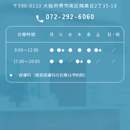
〒590-0113
大阪府堺市南区晴美台2丁35-10
072-292-6060
診療時間
月
火
水
木
金
土
日・祝
9:00～12:00
●
●★
●
●
●
●★
／
17:00～20:00
●
●
／
●★
●
／
／
★
…
皮膚科
（美容皮膚科の診療は予約制）