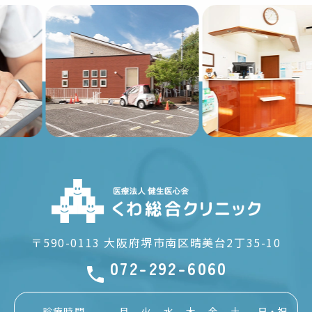
Previous
Nex
〒590-0113
大阪府堺市南区晴美台2丁35-10
072-292-6060
診療時間
月
火
水
木
金
土
日・祝