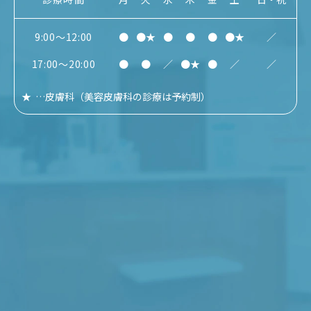
9:00～12:00
●
●★
●
●
●
●★
／
17:00～20:00
●
●
／
●★
●
／
／
★
…
皮膚科
（美容皮膚科の診療は予約制）