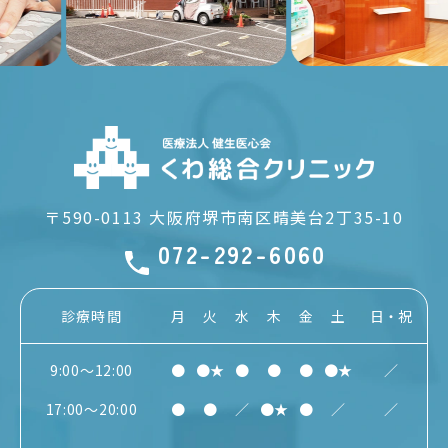
〒590-0113
大阪府堺市南区晴美台2丁35-10
072-292-6060
診療時間
月
火
水
木
金
土
日・祝
9:00～12:00
●
●★
●
●
●
●★
／
17:00～20:00
●
●
／
●★
●
／
／