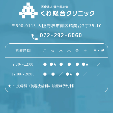
〒590-0113
大阪府堺市南区晴美台2丁35-10
072-292-6060
診療時間
月
火
水
木
金
土
日・祝
9:00～12:00
●
●★
●
●
●
●★
／
17:00～20:00
●
●
／
●★
●
／
／
★
…
皮膚科
（美容皮膚科の診療は予約制）