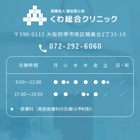
〒590-0113
大阪府堺市南区晴美台2丁35-10
072-292-6060
診療時間
月
火
水
木
金
土
日・祝
9:00～12:00
●
●★
●
●
●
●★
／
17:00～20:00
●
●
／
●★
●
／
／
★
…
皮膚科
（美容皮膚科の診療は予約制）